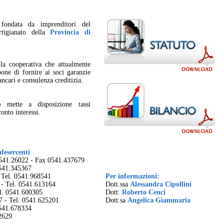
ondata da imprenditori del
rtigianato della
Provincia di
 la cooperativa che attualmente
pone di fornire ai soci garanzie
ncari e consulenza creditizia.
o
mette a disposizione tassi
onto interessi.
nfesercenti
 0541.26022 - Fax 0541.437679
0541.345367
- Tel. 0541.968541
Per informazioni:
 - Tel. 0541.613164
Dott.ssa
Alessandra Cipollini
el. 0541.600305
Dott.
Roberto Cenci
7 - Tel. 0541.625201
Dott.sa
Angelica Giammaria
0541.678334
92629