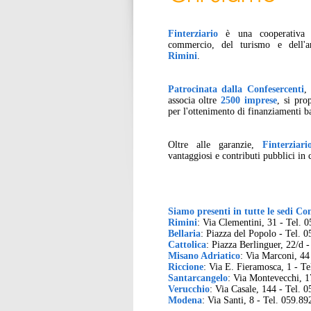
Finterziario
è una cooperativa f
commercio, del turismo e dell'a
Rimini
.
Patrocinata dalla Confesercenti
,
associa oltre
2500 imprese
, si pro
per l'ottenimento di finanziamenti ba
Oltre alle garanzie,
Finterziari
vantaggiosi e contributi pubblici in c
Siamo presenti in tutte le sedi Co
Rimini
: Via Clementini, 31 - Tel.
Bellaria
: Piazza del Popolo - Tel. 
Cattolica
: Piazza Berlinguer, 22/d 
Misano Adriatico
: Via Marconi, 44
Riccione
: Via E. Fieramosca, 1 - T
Santarcangelo
: Via Montevecchi, 1
Verucchio
: Via Casale, 144 - Tel. 
Modena
: Via Santi, 8 - Tel. 059.8