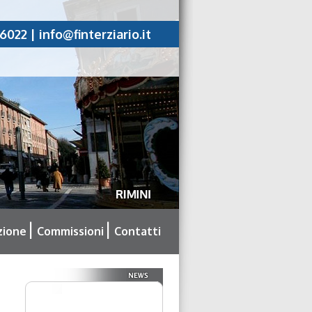
6022 |
info@finterziario.it
ione
Commissioni
Contatti